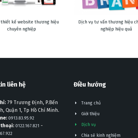
 thiết kế website thương hiệu
Dịch vụ tư vấn thương hiệu c
chuyên nghiệp
nghiệp hiệu quả
in liên hệ
Điều hướng
hỉ:
79 Trương Định, P.Bến
Trang chủ
, Quận 1, Tp Hồ Chí Minh.
Giới thiệu
ine:
0913.83.95.92
Dịch vụ
 thoại:
-
0122.167.821
167.922
Chia sẽ kinh nghiệm