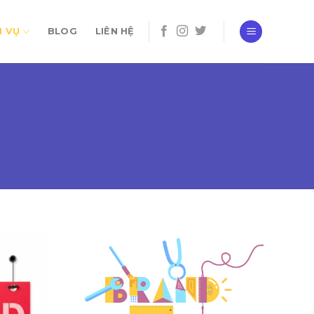
H VỤ
BLOG
LIÊN HỆ