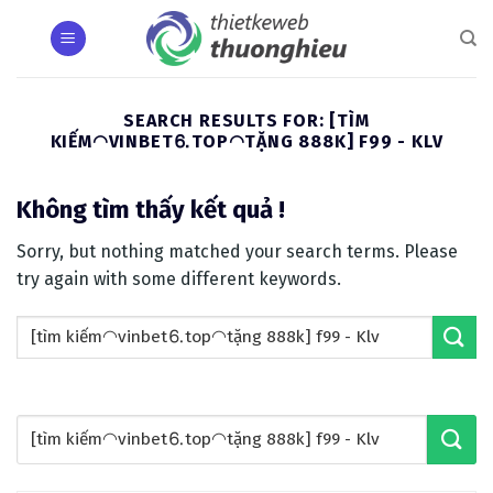
Skip
to
content
SEARCH RESULTS FOR:
[TÌM
KIẾM◠VINBET⒍TOP◠TẶNG 888K] F99 - KLV
Không tìm thấy kết quả !
Sorry, but nothing matched your search terms. Please
try again with some different keywords.