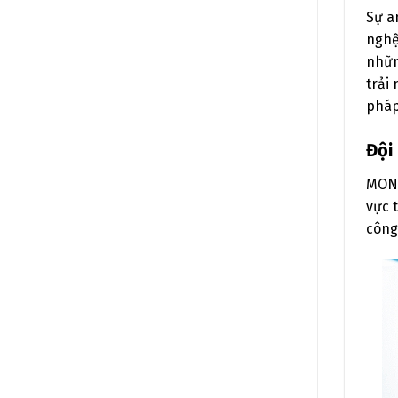
Sự a
nghệ
nhữn
trải
pháp
Đội
MONA
vực 
công