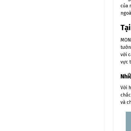
của 
ngoà
Tạ
MONA
tưởn
với 
vực 
Nhi
Với 
chắc
và c