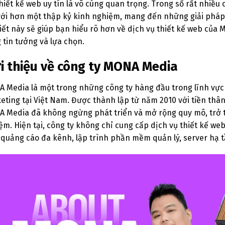
thiết kế web uy tín là vô cùng quan trọng. Trong số rất nhiề
với hơn một thập kỷ kinh nghiệm, mang đến những giải pháp t
viết này sẽ giúp bạn hiểu rõ hơn về dịch vụ thiết kế web của
 tin tưởng và lựa chọn.
ới thiệu về công ty MONA Media
 Media là một trong những công ty hàng đầu trong lĩnh vực
eting tại Việt Nam. Được thành lập từ năm 2010 với tiền th
 Media đã không ngừng phát triển và mở rộng quy mô, trở t
ệm. Hiện tại, công ty không chỉ cung cấp dịch vụ thiết kế 
 quảng cáo đa kênh, lập trình phần mềm quản lý, server hạ 