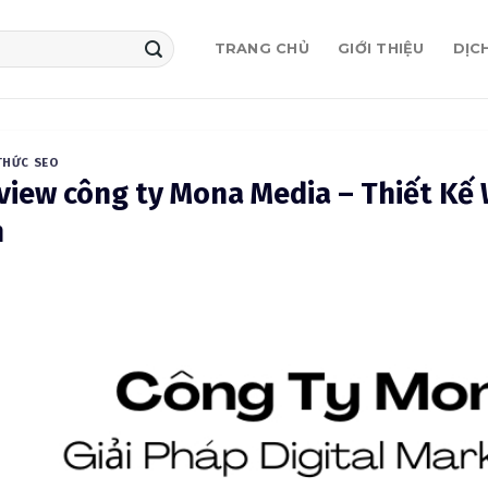
TRANG CHỦ
GIỚI THIỆU
DỊC
THỨC SEO
view công ty Mona Media – Thiết Kế
n