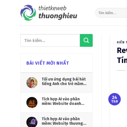
Skip
to
content
KIẾN 
Re
Tí
BÀI VIẾT MỚI NHẤT
Tối ưu ứng dụng bài hát
tiếng Anh cho trẻ mầm
non
24
Tích hợp AI vào phần
Th9
mềm: Website doanh
nghiệp vận hành thông
minh hơn
Tích hợp AI vào phần
mềm: Website thương