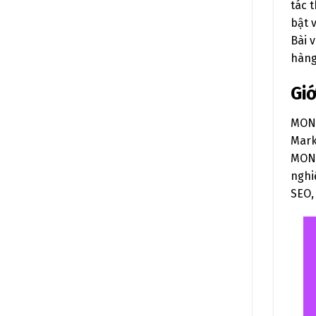
tác 
bật 
Bài 
hàng
Gi
MONA
Mark
MONA
nghi
SEO,