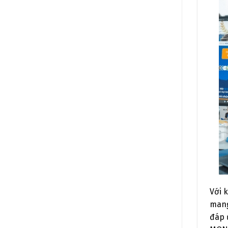
Với 
mang
đáp 