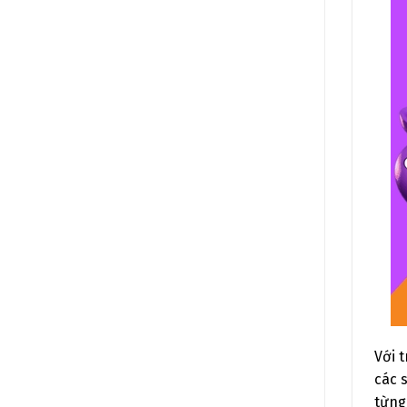
Với 
các 
từng