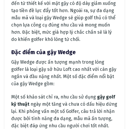
đến từ thiết kế với mặt gậy có độ dày giảm xuống
tạo tiền đề lực đẩy tốt hơn.
Ngoài ra, sự đa dạng
mẫu mã và loại gậy Wedge sẽ giúp golf thủ có thể
chọn lựa công cụ đúng nhu cầu và mong muốn
hơn. Đặc biệt, mức giá hợp lý chắc chắn sẽ là lý
do khiến golfer khó lòng từ chối.
Đặc điểm của gậy Wedge
Gậy Wedge được ấn tượng mạnh trong lòng
golfer là loại gậy sở hữu Loft cao nhất với cán gậy
ngắn và đầu nặng nhất. Một số đặc điểm nổi bật
của gậy Wedge gồm:
Một số khảo sát chỉ ra, nhu cầu sử dụng
gậy golf
kỹ thuật
ngày một tăng và chưa có dấu hiệu dừng
lại. Khi phỏng vấn một số Golfer, câu trả lời nhận
được bởi tính năng đa dạng, mẫu mã ấn tượng,
đặc biệt đáp ứng nhu cầu người chơi tốt nhất.