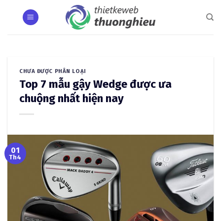
Skip
to
content
CHƯA ĐƯỢC PHÂN LOẠI
Top 7 mẫu gậy Wedge được ưa
chuộng nhất hiện nay
01
Th4