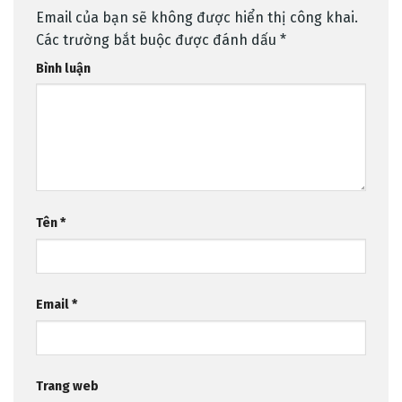
Email của bạn sẽ không được hiển thị công khai.
Các trường bắt buộc được đánh dấu
*
Bình luận
Tên
*
Email
*
Trang web