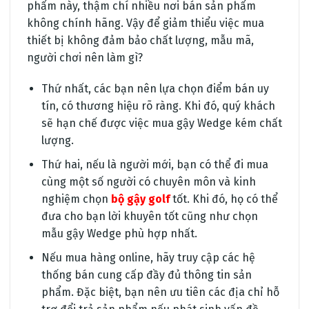
phẩm này, thậm chí nhiều nơi bán sản phẩm
không chính hãng. Vậy để giảm thiểu việc mua
thiết bị không đảm bảo chất lượng, mẫu mã,
người chơi nên làm gì?
Thứ nhất, các bạn nên lựa chọn điểm bán uy
tín, có thương hiệu rõ ràng. Khi đó, quý khách
sẽ hạn chế được việc mua gậy Wedge kém chất
lượng.
Thứ hai, nếu là người mới, bạn có thể đi mua
cùng một số người có chuyên môn và kinh
nghiệm chọn
bộ gậy golf
tốt. Khi đó, họ có thể
đưa cho bạn lời khuyên tốt cũng như chọn
mẫu gậy Wedge phù hợp nhất.
Nếu mua hàng online, hãy truy cập các hệ
thống bán cung cấp đầy đủ thông tin sản
phẩm. Đặc biệt, bạn nên ưu tiên các địa chỉ hỗ