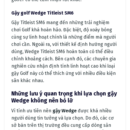
Gậy golf Wedge Titleist SM6
Gậy Titleist SM6 mang đến những trải nghiệm
chơi Golf khá hoàn hảo. Đặc biệt, độ xoáy bóng
cùng sự linh hoạt chính là những điểm mà người
chơi cần. Ngoài ra, với thiết kế định hướng người
dùng, Wedge Titleist SM6 hoàn toàn có thể điều
chỉnh khoảng cách. Bên cạnh đó, các chuyên gia
nghiên cứu nhận định tính linh hoạt cao khi loại
gậy Golf này có thể thích ứng với nhiều điều kiện
sân khác nhau.
Những lưu ý quan trọng khi lựa chọn gậy
Wedge không nên bỏ lỡ
Vì tính ưu tiên nên
gậy Wedge
được khá nhiều
người dùng tin tưởng và lựa chọn. Do đó, các cơ
sở bán trên thị trường đều cung cấp dòng sản