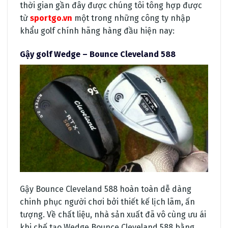
thời gian gần đây được chúng tôi tông hợp được
từ
sportgo.vn
một trong những công ty nhập
khẩu golf chính hãng hàng đầu hiện nay:
Gậy golf Wedge – Bounce Cleveland 588
Gậy Bounce Cleveland 588 hoàn toàn dễ dàng
chinh phục người chơi bởi thiết kế lịch lãm, ấn
tượng. Về chất liệu, nhà sản xuất đã vô cùng ưu ái
khi chế tạo Wedge Bounce Cleveland 588 bằng