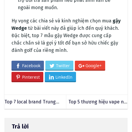
trợ đổi trả sản phẩm nếu phát sinh vấn đề
ngoài mong muốn.
Hy vọng các chia sẻ và kinh nghiệm chọn mua
gậy
Wedge
từ bài viết này đã giúp ích đến quý khách.
Đặc biệt, top 7 mẫu gậy Wedge được cung cấp
chắc chắn sẽ là gợi ý tốt để bạn sở hữu chiếc gậy
đánh golf của riêng mình.
Facebook
Twitter
Google+
Pinterest
LinkedIn
Top 7 local brand Trung
Top 5 thương hiệu vape nổi
Quốc được giới trẻ ưa
tiếng hàng đầu hiện nay,
chuộng nhất
bạn nên thử
Trả lời