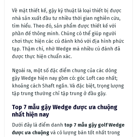
Về mặt thiết kế, gậy kỹ thuật là loại thiết bị được
nhà sản xuất đầu tư nhiều thời gian nghiên cứu,
tìm hiểu. Theo đó, sản phẩm được thiết kế với
phần đế thông minh. Chúng có thể giúp người
chơi thực hiện các cú đánh khó với địa hình phức
tạp. Thậm chí, nhờ Wedge mà nhiều cú đánh đã
được thực hiện chuẩn xác.
Ngoài ra, một số đặc điểm chung của các dòng
gậy Wedge hiện nay gồm có: góc Loft cao nhất;
khoảng cách Shaft ngắn. Và đặc biệt, trọng lượng
tập trung thường chỉ tập trung ở đầu gậy.
Top 7 mẫu gậy Wedge được ưa chuộng
nhất hiện nay
Dưới đây là điểm danh
top 7 mẫu gậy golf Wedge
được ưa chuộng
và có lượng bán tốt nhất trong