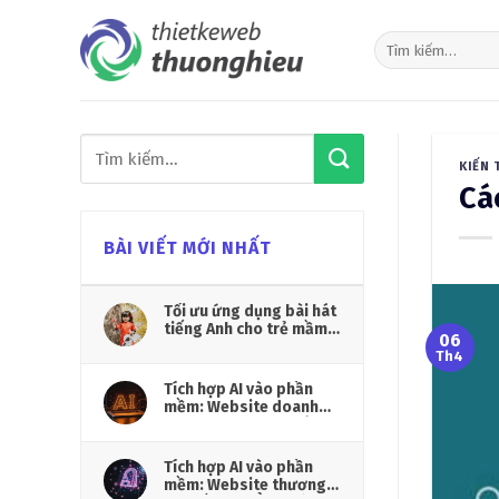
Skip
to
content
KIẾN 
Cá
BÀI VIẾT MỚI NHẤT
Tối ưu ứng dụng bài hát
tiếng Anh cho trẻ mầm
06
non
Th4
Tích hợp AI vào phần
mềm: Website doanh
nghiệp vận hành thông
minh hơn
Tích hợp AI vào phần
mềm: Website thương