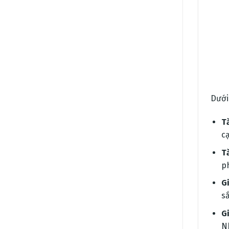
Dưới 
T
c
T
p
G
s
G
N