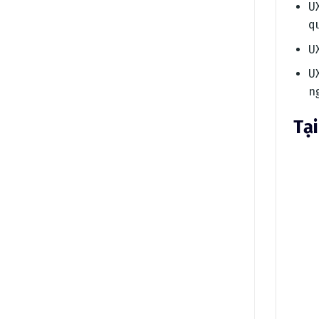
UX
q
UX
U
n
Tại