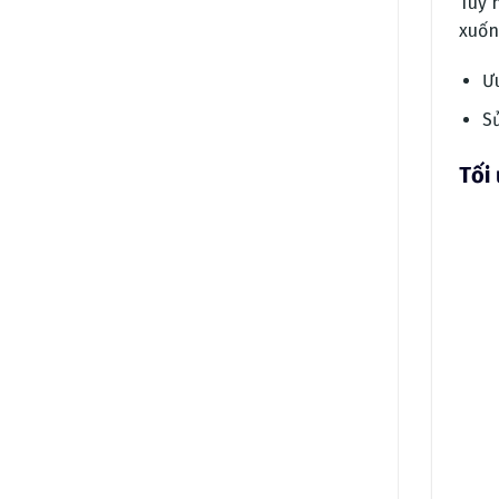
Tuy 
xuốn
Ưu
S
Tối