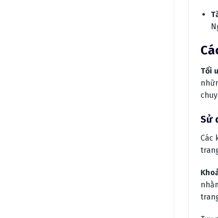
T
N
Cá
Tối 
nhữn
chuy
Sử 
Các 
tran
Khoả
nhằm
tran