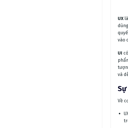
UX
là
dùng
quyế
vào 
UI
có
phẩm
tượn
và d
Sự 
Về c
UX
t