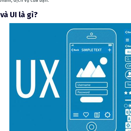
phẩm, dịch vụ của bạn.
và UI là gì?