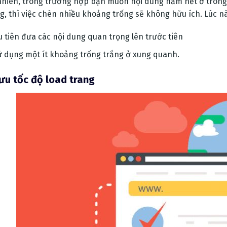
nhiên, trong trường hợp bạn muốn nội dung nằm hết ở trong
g, thì việc chèn nhiều khoảng trống sẽ không hữu ích. Lúc nà
 tiên đưa các nội dung quan trọng lên trước tiên
ử dụng một ít khoảng trống trắng ở xung quanh.
 ưu tốc độ load trang