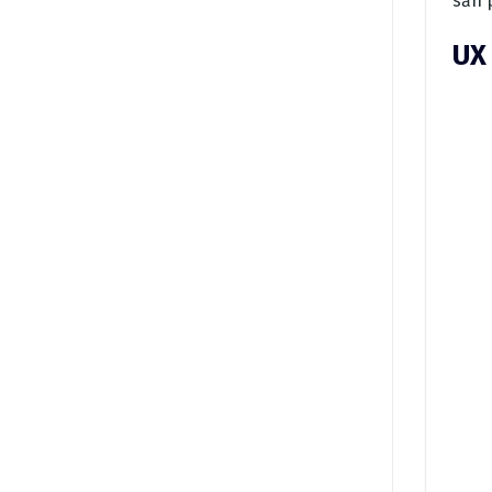
sản 
UX 