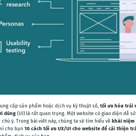
cung cấp sản phẩm hoặc dịch vụ kỹ thuật số,
tối ưu hóa trải
i dùng
(UI) là rất quan trọng. Một website có giao diện dễ 
 chú ý. Trong bài viết này, chúng ta sẽ tìm hiểu về
khái niệm 
mí cho bạn
10 cách tối ưu UX/UI cho website để cải thiện t