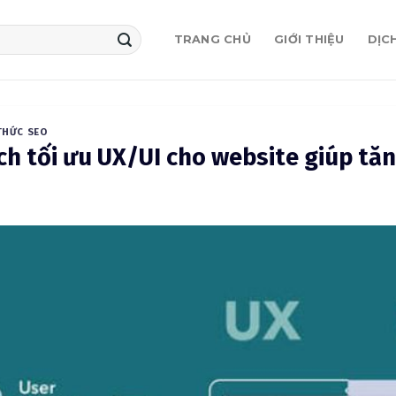
TRANG CHỦ
GIỚI THIỆU
DỊC
THỨC SEO
ch tối ưu UX/UI cho website giúp tă