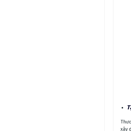
T
Thươ
xây 