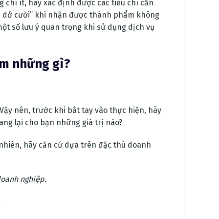
g chí ít, hãy xác định được các tiêu chí cần
óc dở cười” khi nhận được thành phẩm không
ột số lưu ý quan trọng khi sử dụng dịch vụ
âm những gì?
Vậy nên, trước khi bắt tay vào thực hiện, hãy
ang lại cho bạn những giá trị nào?
y nhiên, hãy căn cứ dựa trên đặc thù doanh
doanh nghiệp.
.