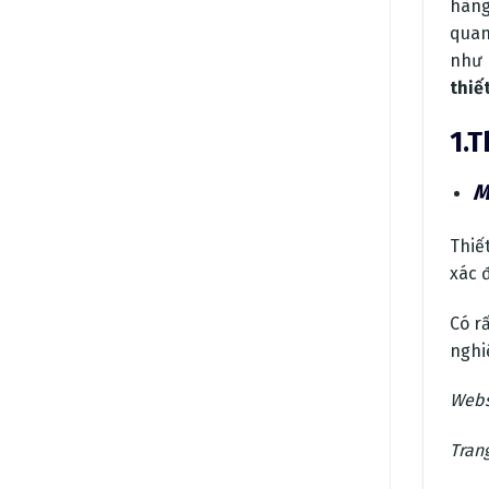
hàng
quan
như 
thiế
1.
M
Thiế
xác 
Có r
nghi
Webs
Tran