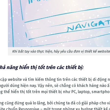
Khi bắt tay vào thực hiện, hãy yêu cầu đơn vị thiết kế websit
hả năng hiển thị tốt trên các thiết bị:
 cập website và tìm kiếm thông tin trên các thiết bị di động
người dùng hiện nay. Vậy nên, sẽ chẳng có khách hàng nào 
g thể hiển thị tốt trên mọi thiết bị như PC, laptop, smartph
g cũng đừng quá lo lắng, bởi chúng ta đã có giải pháp cho v
ite chuẩn Responsive – một trong những xu hướng thiết kế đ