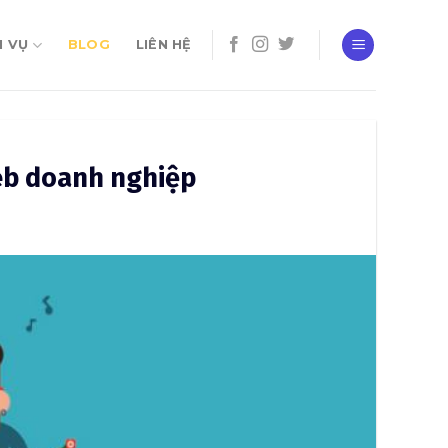
H VỤ
BLOG
LIÊN HỆ
eb doanh nghiệp