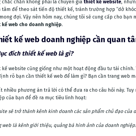
 chắc chắn không phải là chuyên gia
thiết kế website
, nhưn
 tâm để theo sát tiến độ thiết kế, tránh trường hợp “dở kh
mong đợi. Vậy nên hôm nay, chúng tôi sẽ cung cấp cho bạn m
t kế web cho doanh nghiệp
.
Thiết kế web doanh nghiệp cần quan t
ục đích thiết kế web là gì?
t kế website cũng giống như một hoạt động đầu tư tài chính. 
định rõ bạn cần thiết kế web để làm gì? Bạn cần trang web m
ất nhiều phương án trả lời có thể đưa ra cho câu hỏi này. Tu
ệp của bạn để đề ra mục tiêu linh hoạt:
ite sẽ trở thành kênh kinh doanh các sản phẩm chủ đạo của 
g web là kênh giới thiệu, quảng bá hình ảnh của doanh nghiệp