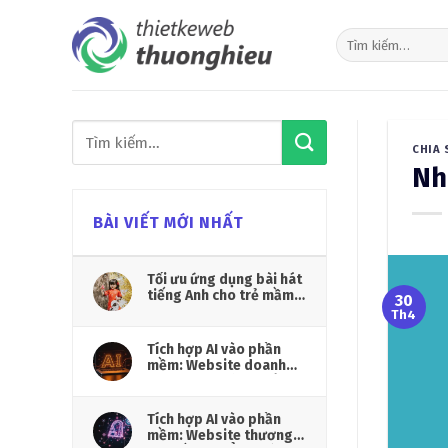
Skip
to
content
CHIA 
Nh
BÀI VIẾT MỚI NHẤT
Tối ưu ứng dụng bài hát
tiếng Anh cho trẻ mầm
30
non
Th4
Tích hợp AI vào phần
mềm: Website doanh
nghiệp vận hành thông
minh hơn
Tích hợp AI vào phần
mềm: Website thương