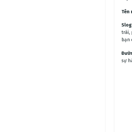
Tên 
Slog
trái
bạn 
Đườn
sự h