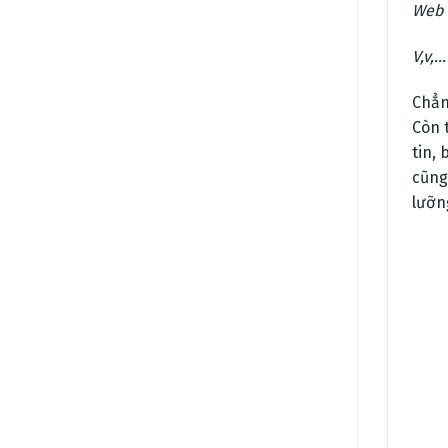
Web 
V,v,…
Chẳn
Còn 
tin,
cũng
lưỡn