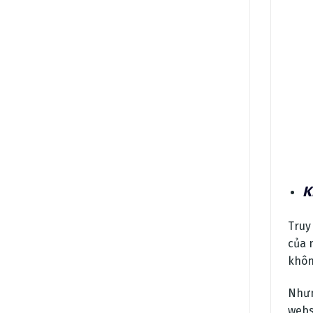
K
Truy
của 
khôn
Nhưn
webs