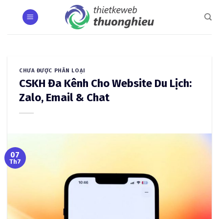
Skip
to
content
CHƯA ĐƯỢC PHÂN LOẠI
CSKH Đa Kênh Cho Website Du Lịch:
Zalo, Email & Chat
07
Th7