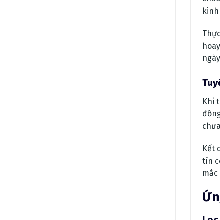
kinh
Thực
hoay
ngày
Tuy
Khi 
đồng
chưa
Kết 
tín 
mắc 
Ứn
Lọc