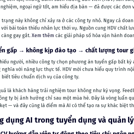
 nghiệm, ngoại ngữ tốt, am hiểu địa bàn — đã được các đơn v
 trạng này không chỉ xảy ra ở các công ty nhỏ. Ngay cả doa
 với bài toán thiếu nhân lực thời vụ. Nguồn cung HDV chất l
 càng gay gắt.
Xem thêm
các giải pháp số hóa vận hành doan
ển gấp → không kịp đào tạo → chất lượng tour 
thiếu người, nhiều công ty chọn phương án tuyển gấp bất kỳ
 nghĩa với năng lực thực tế. HDV mới chưa hiểu quy trình nội
 biết tiêu chuẩn dịch vụ của công ty.
quả là khách hàng trải nghiệm tour không như kỳ vọng. Feedb
công ty bị ảnh hưởng chỉ sau một mùa hè. Đây là vòng luẩn 
kẹt — và đây cũng là điểm mà AI có thể tạo ra sự khác biệt th
g dụng AI trong tuyển dụng và quản lý
 CV hướng dẫn viên tự động theo tiêu chí: ngôn n