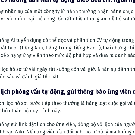
g nhân sự của một công ty lữ hành thường nhận hàng chục
Đọc và phân loại thủ công tốn rất nhiều thời gian, dễ bỏ só
hống AI tuyển dụng có thể đọc và phân tích CV tự động trong và
bắt buộc (tiếng Anh, tiếng Trung, tiếng Hàn…), loại chứng ch
ẽ xếp hạng ứng viên theo mức độ phù hợp và đưa ra danh sá
 lọc hồ sơ từ vài ngày rút xuống còn vài giờ. Nhân sự dành th
ên sâu và đánh giá tố chất.
 lịch phỏng vấn tự động, gửi thông báo ứng viên
khi lọc hồ sơ, bước tiếp theo thường là hàng loạt cuộc gọi và 
 hóa toàn bộ quy trình này.
hống gửi link đặt lịch cho ứng viên, đồng bộ với lịch của ng
l hoặc Zalo. Nếu ứng viên cần đổi lịch, họ tự xử lý mà không