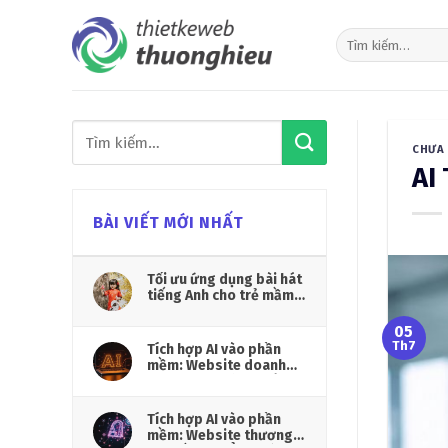
Skip
to
content
CHƯA 
AI
BÀI VIẾT MỚI NHẤT
Tối ưu ứng dụng bài hát
tiếng Anh cho trẻ mầm
non
05
Th7
Tích hợp AI vào phần
mềm: Website doanh
nghiệp vận hành thông
minh hơn
Tích hợp AI vào phần
mềm: Website thương