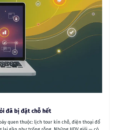
i đã bị đặt chỗ hết
oáy quen thuộc: lịch tour kín chỗ, điện thoại đổ
 lại gần như trống rỗng. Những HDV giỏi — có