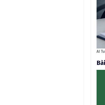
AI T
Bà