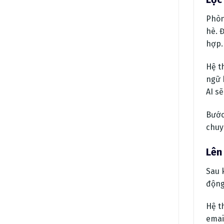
Phòn
hè. 
hợp.
Hệ t
ngữ 
AI s
Bước
chuy
Lên
Sau 
động
Hệ t
emai