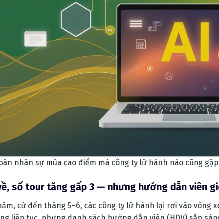
toán nhân sự mùa cao điểm mà công ty lữ hành nào cũng gặp
về, số tour tăng gấp 3 — nhưng hướng dẫn viên giỏ
năm, cứ đến tháng 5–6, các công ty lữ hành lại rơi vào vòng x
ng liên tục, nhưng danh sách hướng dẫn viên (HDV) sẵn sàng