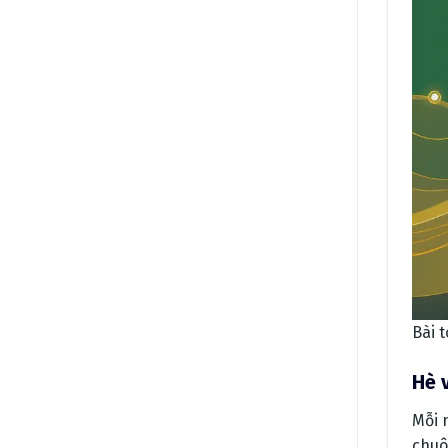
Bài 
Hè 
Mỗi 
chuô