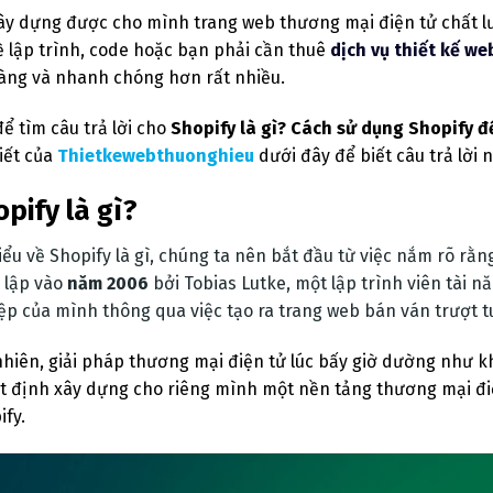
ây dựng được cho mình trang web thương mại điện tử chất lư
ề lập trình, code hoặc bạn phải cần thuê
dịch vụ thiết kế we
àng và nhanh chóng hơn rất nhiều.
để tìm câu trả lời cho
Shopify là gì? Cách sử dụng Shopify 
viết của
Thietkewebthuonghieu
dưới đây để biết câu trả lời 
pify là gì?
iểu về Shopify là gì, chúng ta nên bắt đầu từ việc nắm rõ rằ
 lập vào
năm 2006
bởi Tobias Lutke, một lập trình viên tài n
ệp của mình thông qua việc tạo ra trang web bán ván trượt 
nhiên, giải pháp thương mại điện tử lúc bấy giờ dường như k
t định xây dựng cho riêng mình một nền tảng thương mại điệ
ify.