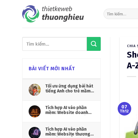
Skip
to
content
CHIA 
Sh
A-
BÀI VIẾT MỚI NHẤT
Tối ưu ứng dụng bài hát
tiếng Anh cho trẻ mầm
non
07
Tích hợp AI vào phần
Th12
mềm: Website doanh
nghiệp vận hành thông
minh hơn
Tích hợp AI vào phần
mềm: Website thương