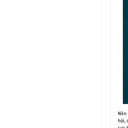
Nền 
hội,
cực 