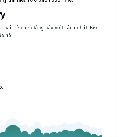
fy
 khai trên nền tảng này một cách nhất. Bên
a nó .
p.