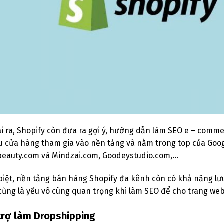
i ra, Shopify còn đưa ra gợi ý, hướng dẫn làm SEO e – commer
u cửa hàng tham gia vào nền tảng và nằm trong top của Goog
eauty.com và Mindzai.com, Goodeystudio.com,…
biệt, nền tảng bán hàng Shopify đa kênh còn có khả năng lưu t
cũng là yếu vô cùng quan trọng khi làm SEO để cho trang web
trợ làm Dropshipping