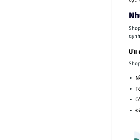
Nh
Shop
cạnh
Ưu 
Shop
N
T
Có
Đ