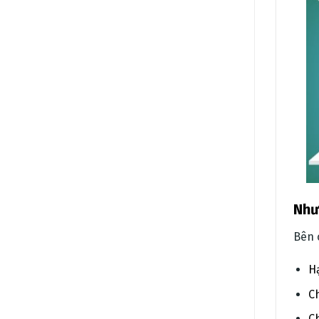
Như
Bên 
H
Ch
Ch