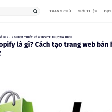
TRANG CHỦ
GIỚI THIỆU
DỊC
SẺ KINH NGHIỆM THIẾT KẾ WEBSITE THƯƠNG HIỆU
opify là gì? Cách tạo trang web bán 
Z