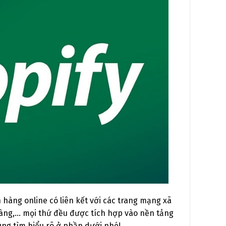
hàng online có liên kết với các trang mạng xã
hàng,… mọi thứ đều được tích hợp vào nền tảng
cùng tìm hiểu rõ ở phần dưới nhé!