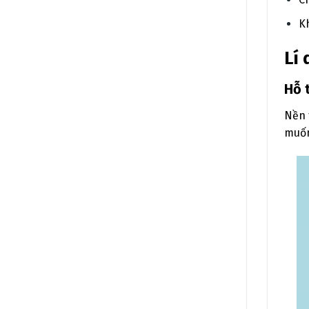
K
Lí
Hỗ 
Nền 
muốn