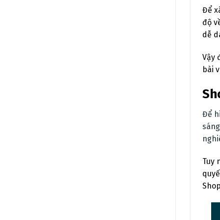
Để x
độ v
dễ d
Vậy 
bài 
Sho
Để h
sáng
nghi
Tuy 
quyế
Shop