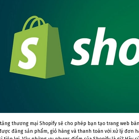
tảng thương mại Shopify sẽ cho phép bạn tạo trang web bán 
 được đăng sản phẩm, giỏ hàng và thanh toán với xử lý đơn 
kì tiện lợi. Vậy những ưu nhược điểm của Shopify là gì? Hãy 