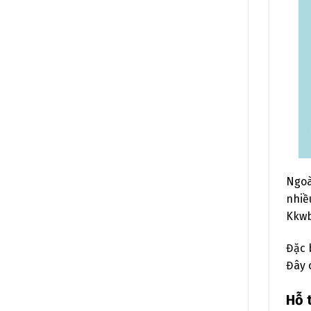
Ngoà
nhiề
Kkwb
Đặc 
Đây 
Hỗ 