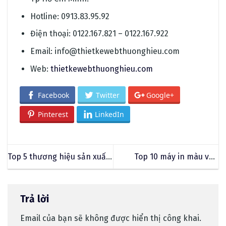
Hotline: 0913.83.95.92
Điện thoại: 0122.167.821 – 0122.167.922
Email:
info@thietkewebthuonghieu.com
Web:
thietkewebthuonghieu.com
Facebook
Twitter
Google+
Pinterest
LinkedIn
Top 5 thương hiệu sản xuất,
Top 10 máy in màu văn
phân phối thiết bị phòng
phòng đáng mua nhất
sạch
Trả lời
Email của bạn sẽ không được hiển thị công khai.