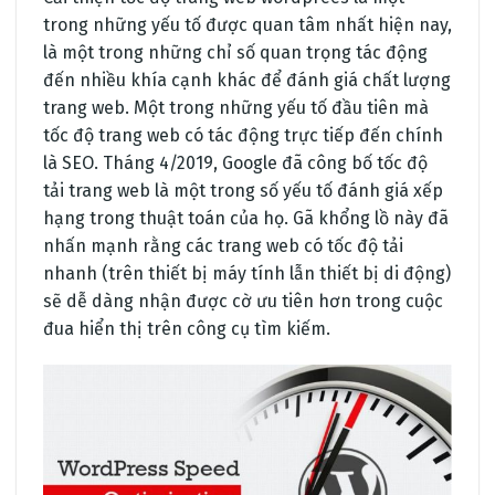
trong những yếu tố được quan tâm nhất hiện nay,
là một trong những chỉ số quan trọng tác động
đến nhiều khía cạnh khác để đánh giá chất lượng
trang web. Một trong những yếu tố đầu tiên mà
tốc độ trang web có tác động trực tiếp đến chính
là SEO. Tháng 4/2019, Google đã công bố tốc độ
tải trang web là một trong số yếu tố đánh giá xếp
hạng trong thuật toán của họ. Gã khổng lồ này đã
nhấn mạnh rằng các trang web có tốc độ tải
nhanh (trên thiết bị máy tính lẫn thiết bị di động)
sẽ dễ dàng nhận được cờ ưu tiên hơn trong cuộc
đua hiển thị trên công cụ tìm kiếm.