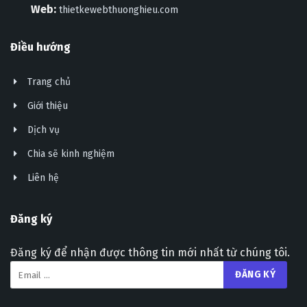
Web:
thietkewebthuonghieu.com
Điều hướng
Trang chủ
Giới thiệu
Dịch vụ
Chia sẽ kinh nghiệm
Liên hệ
Đăng ký
Đăng ký để nhận được thông tin mới nhất từ chúng tôi.