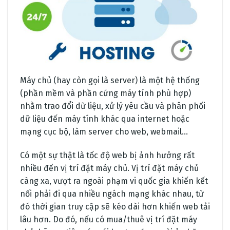
Máy chủ (hay còn gọi là server) là một hệ thống
(phần mềm và phần cứng máy tính phù hợp)
nhằm trao đổi dữ liệu, xử lý yêu cầu và phân phối
dữ liệu đến máy tính khác qua internet hoặc
mạng cục bộ, làm server cho web, webmail…
Có một sự thật là tốc độ web bị ảnh hưởng rất
nhiều đến vị trí đặt máy chủ. Vị trí đặt máy chủ
càng xa, vượt ra ngoài phạm vi quốc gia khiến kết
nối phải đi qua nhiều ngách mạng khác nhau, từ
đó thời gian truy cập sẽ kéo dài hơn khiến web tải
lâu hơn. Do đó, nếu có mua/thuê vị trí đặt máy