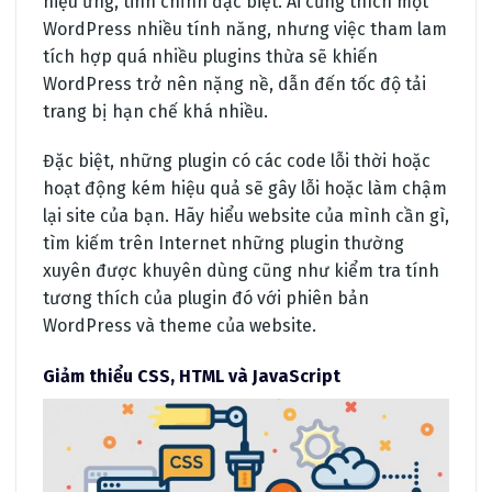
hiệu ứng, tinh chỉnh đặc biệt. Ai cũng thích một
WordPress nhiều tính năng, nhưng việc tham lam
tích hợp quá nhiều plugins thừa sẽ khiến
WordPress trở nên nặng nề, dẫn đến tốc độ tải
trang bị hạn chế khá nhiều.
Đặc biệt, những plugin có các code lỗi thời hoặc
hoạt động kém hiệu quả sẽ gây lỗi hoặc làm chậm
lại site của bạn. Hãy hiểu website của mình cần gì,
tìm kiếm trên Internet những plugin thường
xuyên được khuyên dùng cũng như kiểm tra tính
tương thích của plugin đó với phiên bản
WordPress và theme của website.
Giảm thiểu CSS, HTML và JavaScript