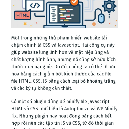
Một trong những thủ phạm khiến website tải
chậm chính là CSS và Javascript. Hai công cụ này
giúp website lung linh hơn về mặt hiệu ứng và
chất lượng hình ảnh, nhưng nó cũng sở hữu kích
thước quá nặng nề. Do đó, chúng ta có thể tối ưu
hóa bằng cách giảm bớt kích thước của các file,
file HTML, CSS, JS bằng cách loại bỏ khoảng trắng
và các ký tự không cần thiết.
Có một số plugin dùng để minify file Javascript,
HTML và CSS phổ biến là Autoptimize và WP Minify
Fix. Những plugin này hoạt động bằng cách kết
hợp rồi nén các tập tin JS và CSS, từ đó thời gian