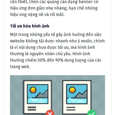
cần thiết, chèn các quảng cáo dạng banner có
hiệu ứng đơn giản nhẹ nhàng, hạn chế những
hiệu ứng nặng nề và rối mắt.
Tối ưu hóa hình ảnh
Một trong những yếu tố gây ảnh hưởng đến việc
website không tải được nhanh như ý muốn, chính
là vì nội dung chưa được tối ưu, mà hình ảnh
thường là nguyên nhân chủ yếu. Hình ảnh
thường chiếm 50% đến 90% dung lượng của các
trang web.