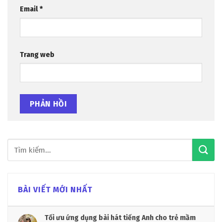
Email
*
Trang web
BÀI VIẾT MỚI NHẤT
Tối ưu ứng dụng bài hát tiếng Anh cho trẻ mầm