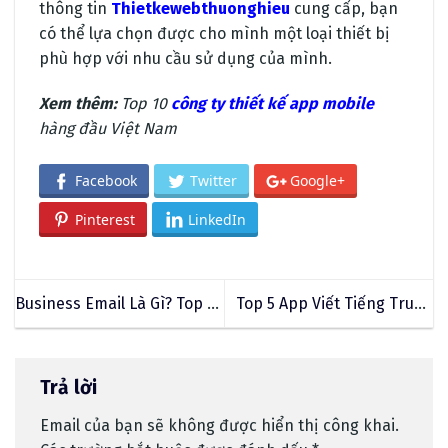
thông tin
Thietkewebthuonghieu
cung cấp, bạn
có thể lựa chọn được cho mình một loại thiết bị
phù hợp với nhu cầu sử dụng của mình.
Xem thêm:
Top 10
công ty thiết kế app mobile
hàng đầu Việt Nam
Facebook
Twitter
Google+
Pinterest
LinkedIn
Business Email Là Gì? Top 6
Top 5 App Viết Tiếng Trung
Đơn Vị Cung Cấp Business
Hiệu Quả Nên Sử Dụng
Email Uy Tín Nhất Năm 2024
Ngay Hôm Nay
Trả lời
Email của bạn sẽ không được hiển thị công khai.