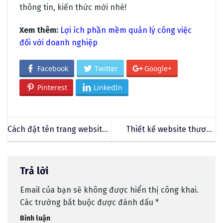
thông tin, kiến thức mới nhé!
Xem thêm:
Lợi ích phần mềm quản lý công việc
đối với doanh nghiệp
Facebook
Twitter
Google+
Pinterest
LinkedIn
Cách đặt tên trang website
Thiết kế website thương
thương hiệu – Domain tên
mại điện tử chuẩn SEO –
miền phù hợp
giao diện độc quyền
Trả lời
Email của bạn sẽ không được hiển thị công khai.
Các trường bắt buộc được đánh dấu
*
Bình luận